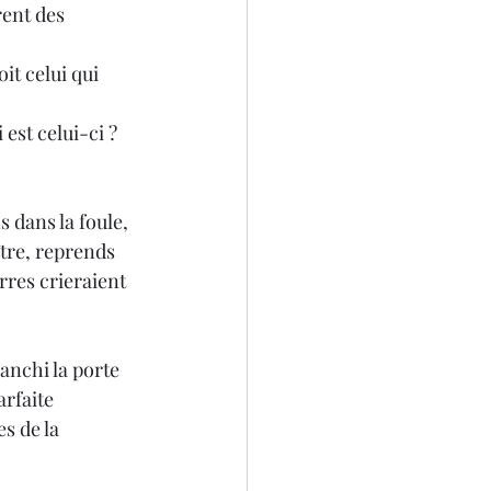
i est celui-ci ?
 dans la foule, 
ître, reprends 
erres crieraient 
nchi la porte 
rfaite 
s de la 