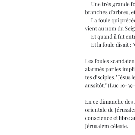
     Une très grande foule étendit ses vêtements sur le chemin ; d'autres coupèrent des 
branches d'arbres, et
     La foule qui précédait et qui suivait criait : "Hosanna au fils de David, béni soit celui qui 
vient au nom du Seig
     Et quand il fut 
     Et la foule disa
Les foules scandaient
alarmés par les impli
tes disciples." Jésus l
aussitôt." (Luc 19-39
En ce dimanche des R
orientale de Jérusale
conscience et libre a
Jérusalem céleste.