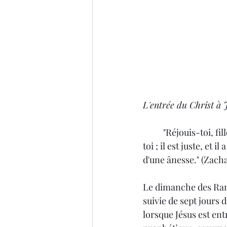
L'entrée du Christ à 
	"Réjouis-toi, fille de Sion ; pousse des cris, fille de Jérusalem ; voici que ton Roi vient à 
toi ; il est juste, et 
d'une ânesse." (Zachar
Le dimanche des Rame
suivie de sept jours d
lorsque Jésus est ent