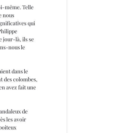
oi-même. Telle 
e nous 
nificatives qui 
hilippe 
jour-là, ils se 
ons-nous le 
ient dans le 
ent des colombes,
en avez fait une 
andaleux de 
s les avoir 
boiteux 