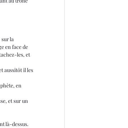
ant au trône 
ge en face de 
tachez-les, et 
ent là-dessus.