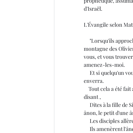
prophétique, assuman
d'Israël. 
L'Évangile selon Matth
     "Lorsqu'ils approchèrent de Jérusalem, et qu'ils furent arrivés à Bethphagé, sur la 
montagne des Oliviers
vous, et vous trouver
amenez-les-moi.
     Et si quelqu'un vous dit du mal, vous répondrez : Le Seigneur en a besoin ; et aussitôt il les 
enverra.
    Tout cela a été fait afin que s'accomplisse ce qui avait été annoncé par le prophète, en 
disant ,
     Dites à la fille de Sion : Voici que ton Roi vient à toi, doux, assis sur une ânesse, et sur un 
ânon, le petit d'une 
     Les disciples a
     Ils amenèrent l