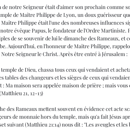
n de notre Seigneur était d'aimer son prochain comme s
 simple de Maître Philippe de Lyon, un doux guérisseur qu
Maître Philippe était l'une des nombreuses influences sig
 notre évêque Papus, le fondateur de l'Ordre Martiniste. P
ples de se souvenir de lui le dimanche des Rameaux, et ce 
be. Aujourd'hui, en l'honneur de Maître Philippe, rappel
Notre Seigneur le Christ. Après être entré à Jérusalem :
le temple de Dieu, chassa tous ceux qui vendaient et acheta
es tables des changeurs et les sièges de ceux qui vendai
écrit : Ma maison sera appelée maison de prière ; mais vous 
(Matthieu 21, 12-13)
he des Rameaux mettent souvent en évidence cet acte sc
geurs de monnaie hors du temple, mais qu'a fait Jésus aprè
et suivant (Matthieu 21:14) nous dit : "Les aveugles et les 