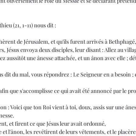
t ouvertement le rôle du Messie et se déclarant prétend
ieu (21, 1-11) nous dit :
, Jésus envoya deux disciples, leur disant : Allez au villa
ez aussitôt une ânesse attachée, et un ânon avec elle ; dé
ânesse.
llèrent, et firent ce que Jésus leur avait ordonné,
'âne et l'ânon, les revêtirent de leurs vêtements, et le placèr