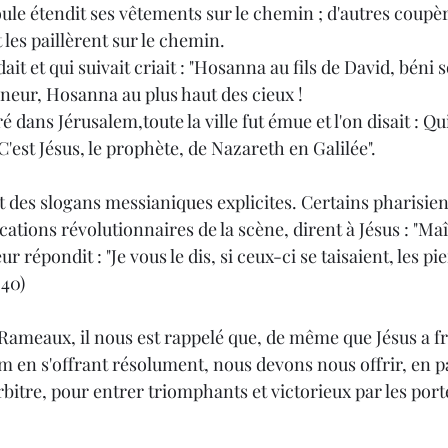
 les paillèrent sur le chemin.
neur, Hosanna au plus haut des cieux !
entré dans Jérusalem,toute la ville fut émue et l'on disait : Qu
it : "C'est Jésus, le prophète, de Nazareth en Galilée".
 des slogans messianiques explicites. Certains pharisiens
cations révolutionnaires de la scène, dirent à Jésus : "Ma
eur répondit : "Je vous le dis, si ceux-ci se taisaient, les pi
-40)
ameaux, il nous est rappelé que, de même que Jésus a fra
m en s'offrant résolument, nous devons nous offrir, en pa
rbitre, pour entrer triomphants et victorieux par les porte