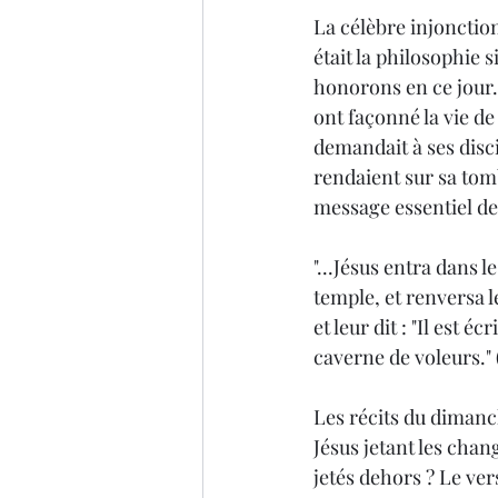
La célèbre injonctio
était la philosophie
honorons en ce jour. 
ont façonné la vie de
demandait à ses disci
rendaient sur sa tom
message essentiel de 
"...Jésus entra dans 
temple, et renversa l
et leur dit : "Il est 
caverne de voleurs." 
Les récits du dimanc
Jésus jetant les chan
jetés dehors ? Le vers