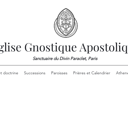
glise Gnostique Apostoli
Sanctuaire du Divin Paraclet, Paris
et doctrine
Successions
Paroisses
Prières et Calendrier
Athen